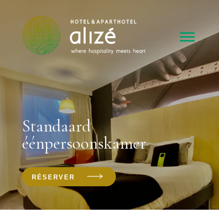
Standaard
éénpersoonskamer
RÉSERVER