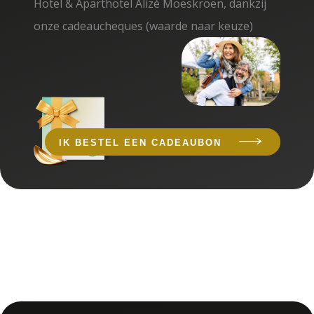
Hotel & Aparthotel Alizé Moeskroen, dankzij
onze cadeaucheques (waarde naar keuze)
IK BESTEL EEN CADEAUBON