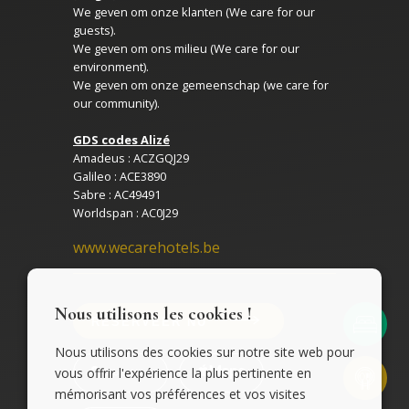
We geven om onze klanten (We care for our
guests).
We geven om ons milieu (We care for our
environment).
We geven om onze gemeenschap (we care for
our community).
GDS codes Alizé
Amadeus : ACZGQJ29
Galileo : ACE3890
Sabre : AC49491
Worldspan : AC0J29
www.wecarehotels.be
Nous utilisons les cookies !
RESERVEER NU
Nous utilisons des cookies sur notre site web pour
vous offrir l'expérience la plus pertinente en
mémorisant vos préférences et vos visites