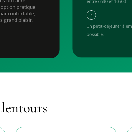
ans un cadre
entre 6h30 et 10h00
e option pratique
bar confortable,
3
s grand plaisir.
Un petit-déjeuner à e
possible.
alentours