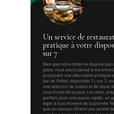
Un service de restaurat
pratique à votre disposi
sur 7
Bien que notre hôtel ne dispose pas 
place, nous avons pensé à vos envi
proposant une alternative pratique e
bar de l’hôtel, disponible 7 j. sur 7,
une sélection de snacks et de repas 
sous forme de bocaux. Ces mets, prép
parfaits pour une pause rapide, un a
léger à tout moment de la journée. No
que ces bocaux offrent une variété d