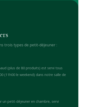
ers
 trois types de petit-déjeuner :
haud (plus de 80 produits) est servi tous
h00 (11h00 le weekend) dans notre salle de
 un petit-déjeuner en chambre, servi