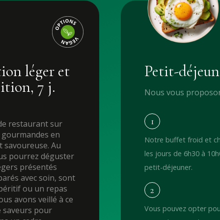
ion léger et
Petit-déjeun
tion, 7 j.
Nous vous proposons
1
de restaurant sur
es gourmandes en
Notre buffet froid et c
t savoureuse. Au
les jours de 6h30 à 10
 vous pourrez déguster
légers présentés
petit-déjeuner.
arés avec soin, sont
péritif ou un repas
2
us avons veillé à ce
Vous pouvez opter pour
e saveurs pour