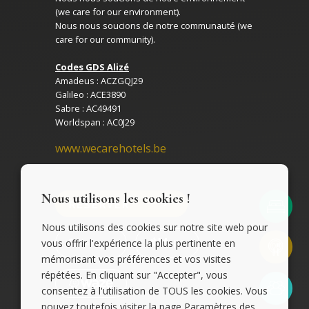
(we care for our environment).
Nous nous soucions de notre communauté (we
care for our community).
Codes GDS Alizé
Amadeus : ACZGQJ29
Galileo : ACE3890
Sabre : AC49491
Worldspan : AC0J29
www.wecarehotels.be
Nous utilisons les cookies !
RÉSERVER
Nous utilisons des cookies sur notre site web pour
vous offrir l'expérience la plus pertinente en
mémorisant vos préférences et vos visites
répétées. En cliquant sur "Accepter", vous
consentez à l'utilisation de TOUS les cookies. Vous
pouvez toutefois visiter la page Paramètres des