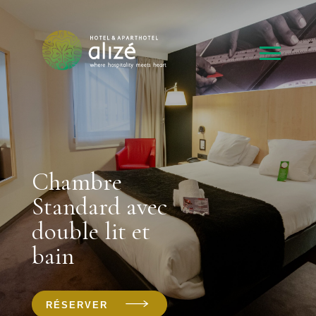
Chambre
Standard avec
double lit et
bain
RÉSERVER