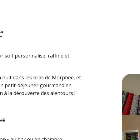
e
 soit personnalisé, raffiné et
 nuit dans les bras de Morphée, et
’un petit-déjeuner gourmand en
n à la découverte des alentours !
rvé
 bon » au bar ou en chambre