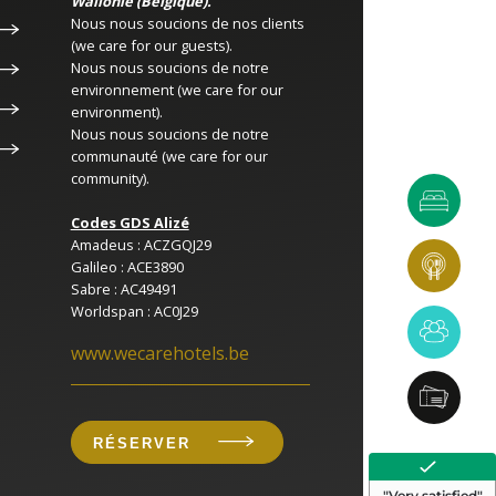
Wallonie (Belgique).
Nous nous soucions de nos clients
(we care for our guests).
Nous nous soucions de notre
environnement (we care for our
environment).
Nous nous soucions de notre
communauté (we care for our
community).
Codes GDS Alizé
Amadeus : ACZGQJ29
Galileo : ACE3890
Sabre : AC49491
Worldspan : AC0J29
www.wecarehotels.be
RÉSERVER